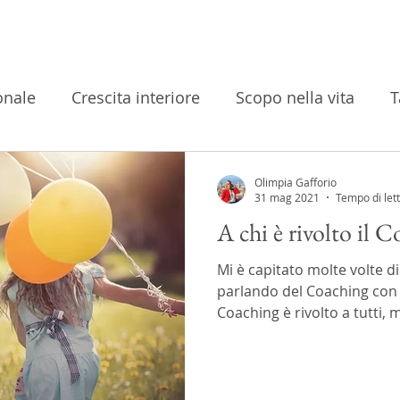
onale
Crescita interiore
Scopo nella vita
T
andemia
Benessere mentale
Ambiti del Coac
Olimpia Gafforio
31 mag 2021
Tempo di let
A chi è rivolto il 
ura di sé
A chi è rivolto il Coaching
Percorso 
Mi è capitato molte volte 
parlando del Coaching con di
Formazione
Rituali
Yoga
Naturopatia
Coaching è rivolto a tutti, m
e
Business
Autostima
Marketing
Exe