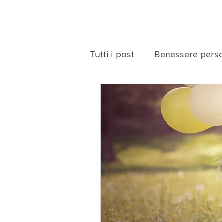
Tutti i post
Benessere pers
Coaching
News
P
Sessioni di Coaching
C
Eventi
Mental Coach
AICP
Crescita personal