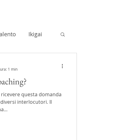
alento
Ikigai
hing
tura: 1 min
Coaching?
di Coaching
di ricevere questa domanda
versi interlocutori. Il
Meditazione
a...
cutive Coaching