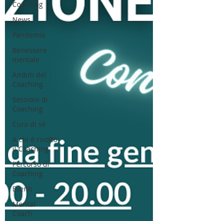
Coaching
News
Pandemia
Benessere
mentale
Ambiti del
Coaching
Sessioni di
Coaching
Cura di sé
A chi è rivolto
il Coaching
Percorso di
Coaching
Eventi
Mental
Coach