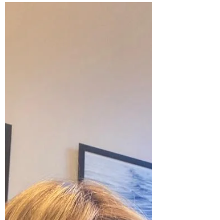
delle aziende per la crescita
del gruppo.
Sono lieta di condividere il significativo
percorso di crescita che ho avuto il
piacere di guidare con la rete vendita
dell'Agenzia...