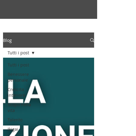
Blog
Tutti i post
Tutti i post
Benessere
personale
Crescita
interiore
Scopo nella
vita
Talento
Ikigai