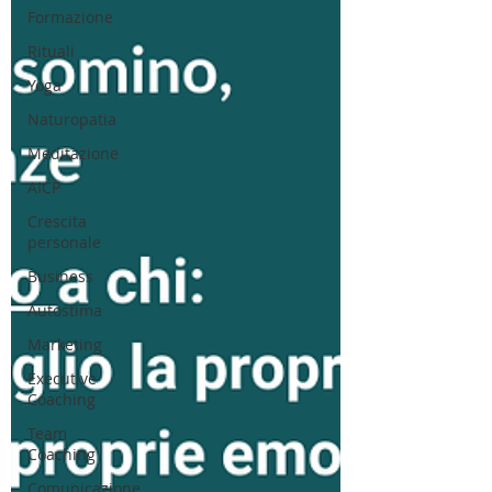
Formazione
Rituali
Yoga
Naturopatia
Meditazione
AICP
Crescita
personale
Business
Autostima
Marketing
Executive
Coaching
Team
Coaching
Comunicazione