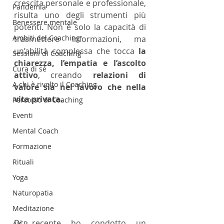
crescita personale e professionale, 
Pandemia
risulta uno degli strumenti più 
Benessere mentale
potenti. Non è solo la capacità di 
Ambiti del Coaching
trasmettere informazioni, ma 
un’abilità complessa che tocca 
la 
Sessioni di Coaching
chiarezza, l’empatia e l’ascolto 
Cura di sé
attivo
, creando 
relazioni di 
A chi è rivolto il Coaching
valore sia nel lavoro che nella 
vita privata.
Percorso di Coaching
Eventi
Mental Coach
Formazione
Rituali
Yoga
Naturopatia
Meditazione
Di recente ho condotto un 
AICP