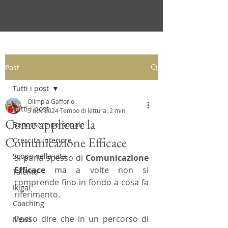
Post
Tutti i post
Olimpia Gafforio
Tutti i post
5 nov 2024
Tempo di lettura: 2 min
Come applicare la
Benessere personale
Comunicazione Efficace
Crescita interiore
Scopo nella vita
Si parla spesso di 
Comunicazione 
Efficace
 ma a volte non si 
Talento
comprende fino in fondo a cosa fa 
Ikigai
riferimento.
Coaching
Posso dire che in un percorso di 
News