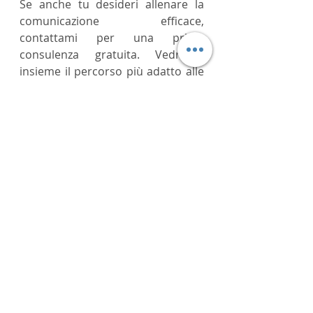
Se anche tu desideri allenare la 
comunicazione efficace, 
contattami per una prima 
consulenza gratuita. Vedremo 
insieme il percorso più adatto alle 
tue esigenze.
olimpiagafforio@gmail.com
Coaching
Crescita personale
Life Coaching
Executive Coaching
Coaching Firenze
comunicazione efficace
Life Skills
Coaching
Percorso di Coaching
Crescita personale