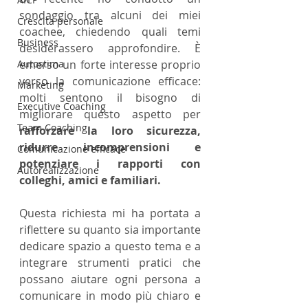
sondaggio tra alcuni dei miei 
Crescita personale
coachee, chiedendo quali temi 
Business
desiderassero approfondire. È 
Autostima
emerso un forte interesse proprio 
verso la comunicazione efficace: 
Marketing
molti sentono il bisogno di 
Executive Coaching
migliorare questo aspetto per 
Team Coaching
rafforzare la loro sicurezza, 
ridurre incomprensioni e 
Comunicazione efficace
potenziare i rapporti con 
Autorealizzazione
colleghi, amici e familiari.
Questa richiesta mi ha portata a 
riflettere su quanto sia importante 
dedicare spazio a questo tema e a 
integrare strumenti pratici che 
possano aiutare ogni persona a 
comunicare in modo più chiaro e 