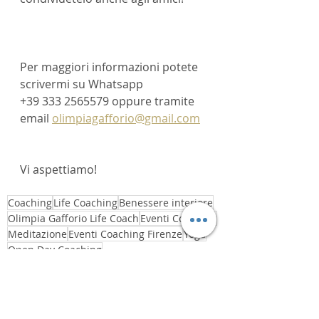
Per maggiori informazioni potete 
scrivermi su Whatsapp 
+39 333 2565579 oppure tramite 
email 
olimpiagafforio@gmail.com
Vi aspettiamo!
Coaching
Life Coaching
Benessere interiore
Olimpia Gafforio Life Coach
Eventi Coaching
Meditazione
Eventi Coaching Firenze
Yoga
Open Day Coaching
Open Day Coaching Firenze
Open Day Yoga
Open Day Yoga e meditazione
Percorso di Coaching
Sessioni di Coaching