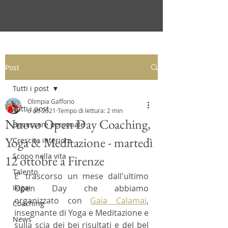
Post
Tutti i post
Olimpia Gafforio
Tutti i post
6 ott 2021
Tempo di lettura: 2 min
Nuovo Open Day Coaching,
Benessere personale
Yoga & Meditazione - martedì
Crescita interiore
Scopo nella vita
12 ottobre a Firenze
Talento
E' trascorso un mese dall'ultimo 
Ikigai
Open Day che abbiamo 
organizzato con 
Gaia Calamai
, 
Coaching
insegnante di Yoga e Meditazione e 
News
sulla scia dei bei risultati e del bel 