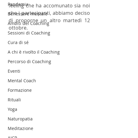
Pandemia
feeling che ha accomunato sia noi 
che i partecipanti, abbiamo deciso 
Benessere mentale
di proporne un altro martedì 12 
Ambiti del Coaching
ottobre.
Sessioni di Coaching
Cura di sé
A chi è rivolto il Coaching
Percorso di Coaching
Eventi
Mental Coach
Formazione
Rituali
Yoga
Naturopatia
Meditazione
AICP