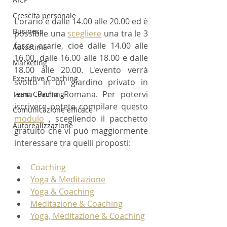
Crescita personale
L'orario è dalle 14.00 alle 20.00 ed è 
Business
possibile una 
scegliere
 una tra le 3 
fasce orarie, cioè dalle 14.00 alle 
Autostima
16.00, dalle 16.00 alle 18.00 e dalle 
Marketing
18.00 alle 20.00. L'evento verrà 
Executive Coaching
svolto in un giardino privato in 
zona Porta Romana. Per potervi 
Team Coaching
iscrivere potete compilare questo 
Comunicazione efficace
modulo
 , scegliendo il pacchetto 
Autorealizzazione
gratuito che vi può maggiormente 
interessare tra quelli proposti:
Coaching
Yoga & Meditazione
Yoga & Coaching
Meditazione & Coaching
Yoga, Meditazione & Coaching