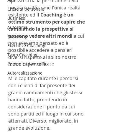
Spesso si ha la percezione della 
nostra realtà come l'unica realtà 
Crescita personale
esistente ed i
l Coaching è un 
Business
ottimo strumento per capire che 
Autostima
cambiando la prospettiva si 
possono vedere altri mondi
 a cui 
Marketing
non avevamo pensato ed è 
Executive Coaching
possibile accedere a pensieri 
Team Coaching
diversi rispetto al solito nostro 
Comunicazione efficace
modo di pensare.
Autorealizzazione
Mi è capitato durante i percorsi 
con i clienti di far presente dei 
grandi cambiamenti che gli stessi 
hanno fatto, prendendo in 
considerazione il punto da cui 
sono partiti ed il luogo in cui sono 
atterrati. Diverso, migliorato, in 
grande evoluzione.