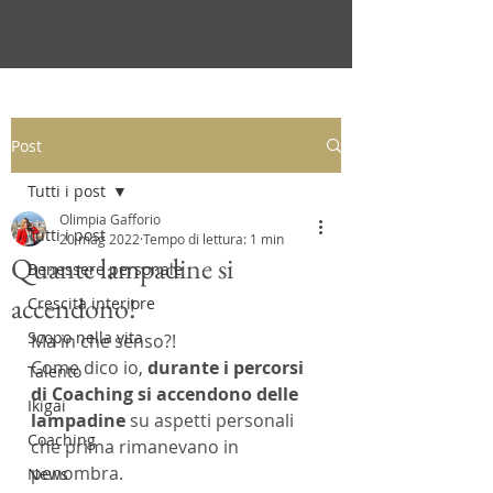
Post
Tutti i post
Olimpia Gafforio
Tutti i post
20 mag 2022
Tempo di lettura: 1 min
Quante lampadine si
Benessere personale
accendono!
Crescita interiore
Scopo nella vita
Ma in che senso?!
Come dico io, 
durante i percorsi 
Talento
di Coaching si accendono delle 
Ikigai
lampadine
 su aspetti personali 
Coaching
che prima rimanevano in 
penombra.
News